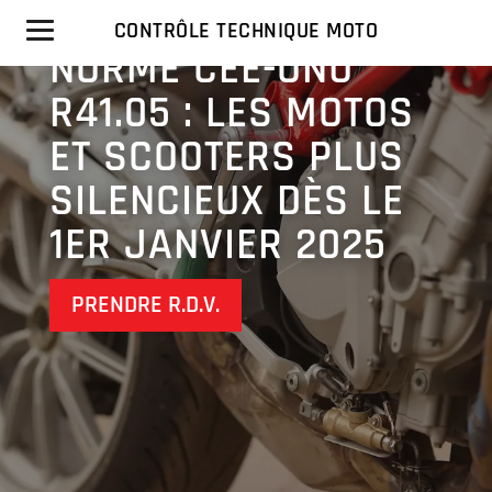
MOTO AIX-EN-
PROVENCE
CONTRÔLE TECHNIQUE MOTO
NORME CEE-ONU
R41.05 : LES MOTOS
ET SCOOTERS PLUS
SILENCIEUX DÈS LE
1ER JANVIER 2025
PRENDRE R.D.V.