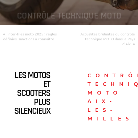
CONTRÔLE TECHNIQUE MOTO
«
Inter-files moto 2025 : règles
Actualités brûlantes du contrôle
définies, sanctions à connaître
technique MOTO dans le Pays
»
d’Aix
LES MOTOS
CONTRÔ
ET
TECHNI
SCOOTERS
MOTO
PLUS
AIX-
SILENCIEUX
LES-
MILLES