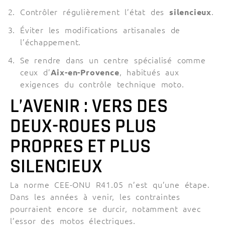
Contrôler régulièrement l’état des
silencieux
.
Éviter les modifications artisanales de
l’échappement.
Se rendre dans un centre spécialisé comme
ceux d’
Aix-en-Provence
, habitués aux
exigences du contrôle technique moto.
L’AVENIR : VERS DES
DEUX-ROUES PLUS
PROPRES ET PLUS
SILENCIEUX
La norme CEE-ONU R41.05 n’est qu’une étape.
Dans les années à venir, les contraintes
pourraient encore se durcir, notamment avec
l’essor des motos électriques.