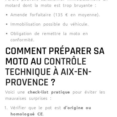
motard dont la moto est trop bruyante :
Amende forfaitaire (135 € en moyenne).
Immobilisation possible du véhicule.
Obligation de remettre la moto en
conformité.
COMMENT PRÉPARER SA
MOTO AU
CONTRÔLE
TECHNIQUE À AIX-EN-
PROVENCE
?
Voici une
check-list pratique
pour éviter les
mauvaises surprises :
Vérifier que le pot est
d’origine ou
homologué CE
.