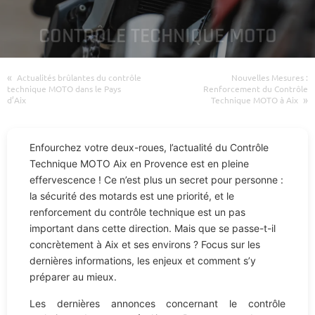
CONTRÔLE TECHNIQUE MOTO
«
Actualités brûlantes du contrôle
Nouvelles Mesures :
technique MOTO dans le Pays
Renforcement du Contrôle
»
d’Aix
Technique MOTO à Aix
Enfourchez votre deux-roues, l’actualité du Contrôle
Technique MOTO Aix en Provence est en pleine
effervescence ! Ce n’est plus un secret pour personne :
la sécurité des motards est une priorité, et le
renforcement du contrôle technique est un pas
important dans cette direction. Mais que se passe-t-il
concrètement à Aix et ses environs ? Focus sur les
dernières informations, les enjeux et comment s’y
préparer au mieux.
Les dernières annonces concernant le contrôle