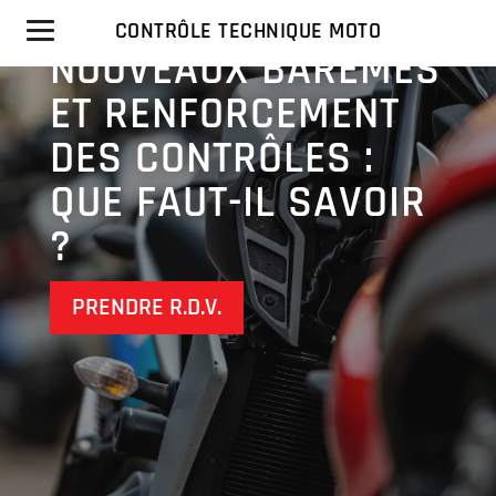
MOTO AIX-EN-
PROVENCE
CONTRÔLE TECHNIQUE MOTO
NOUVEAUX BARÈMES
ET RENFORCEMENT
DES CONTRÔLES :
QUE FAUT-IL SAVOIR
?
PRENDRE R.D.V.